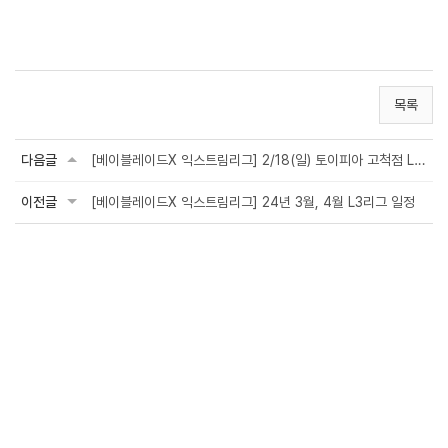
목록
다음글
[베이블레이드X 익스트림리그] 2/18(일) 토이피아 고척점 L3 현장 접수 대기 안내
이전글
[베이블레이드X 익스트림리그] 24년 3월, 4월 L3리그 일정