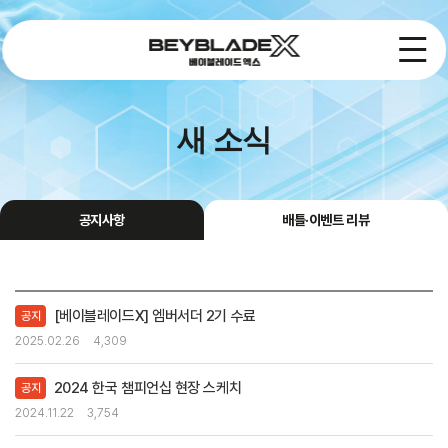
새 소식
공지사항
배틀·이벤트 리뷰
[베이블레이드X] 엠버서더 2기 수료
공지
2025.02.26
4,309
2024 한국 챔피언십 현장 스케치
공지
2024.11.22
3,754