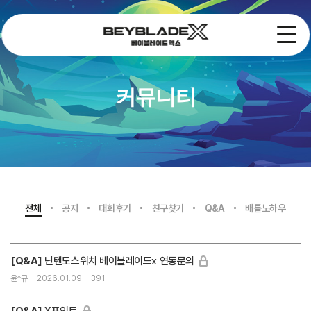
커뮤니티
전체
공지
대회후기
친구찾기
Q&A
배틀노하우
[Q&A]
닌텐도스위치 베이블레이드x 연동문의
윤*규
2026.01.09
391