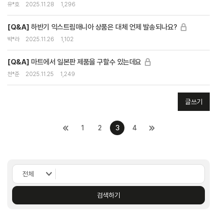
유*호
2025.11.28
1,296
[Q&A]
하반기 익스트림매니아 상품은 대체 언제 발송되나요?
박*라
2025.11.26
1,102
[Q&A]
마트에서 일본판 제품을 구할수 있는데요
천*준
2025.11.25
1,249
글쓰기
1
2
3
4
검색하기