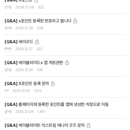
[Q&A]
X포인트
안*준
2026.01.06
322
[Q&A]
x포인트 등록된 번호라고 뜹니다
김*래
2025.12.28
338
[Q&A]
베이코드
연*연
2025.12.27
322
[Q&A]
베이블레이드x 앱 계정관련
김*윤
2025.12.26
335
[Q&A]
X포인트 등록 문의
이*
2025.12.25
1,100
[Q&A]
홈페이지에 등록한 포인트를 앱에 생성한 계정으로 이동
김*환
2025.12.09
1,461
[Q&A]
베이블레이트 익스트림 매니아 굿즈 문의