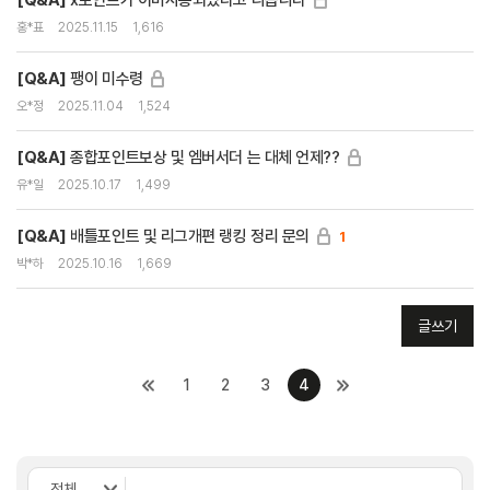
[Q&A]
x포인트가 이미사용되었다고 나옵니다
홍*표
2025.11.15
1,616
[Q&A]
팽이 미수령
오*정
2025.11.04
1,524
[Q&A]
종합포인트보상 및 엠버서더 는 대체 언제??
유*일
2025.10.17
1,499
[Q&A]
배틀포인트 및 리그개편 랭킹 정리 문의
1
박*하
2025.10.16
1,669
글쓰기
1
2
3
4